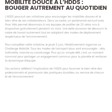
MOBILITÉ DOUCE À L’HDDS :
BOUGER AUTREMENT AU QUOTIDIEN
L’HDDS poursuit ses initiatives pour encourager les mobilités douces et le
bien-être de ses collaborateurs. Dans ce cadre, un partenariat exclusif avec
Proxi Vélo permet désormais à nos équipes de profiter de 20 vélos mis à
disposition gratuitement pendant six mois. Une belle occasion de découvrir le
cadre de travail autrement tout en adoptant des modes de déplacement
respectueux de l’environnement.
Pour compléter cette initiative, le jeudi 5 juin, l’établissement organise un
Challenge Mobilité. Tous les modes de transport doux sont encouragés : vélo,
trottinette, marche ou covoiturage. Plus qu’un simple défi, c’est un moment
convivial pour partager un engagement commun pour la planète et renforcer
la dynamique d’équipe.
Ces actions reflètent l’implication de l’HDDS pour favoriser le bien-être des
professionnels et promouvoir des pratiques durables, au service de chacun
et de l’environnement.