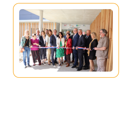
JULIE BOITEUX, LE 1 MARS 2026
OCTOBRE ROSE
LIRE LA SUITE
JULIE BOITEUX, LE 6 AVRIL 2024
INAUGURATIONS DE
L'EAM "LES QUATRE
VENTS" ET DU PARAL À
L'OCCASION DU
CENTENAIRE DE L'HDDS